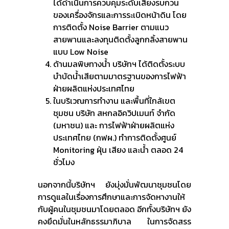
ได้ดำเนินการควบคุมระดับเสียงรบกวน
ของเครื่องจักรและการระเบิดหน้าดิน โดย
การติดตั้ง Noise Barrier ตามแนว
สายพานและลงทุนติดตั้งลูกกลิ้งสายพาน
แบบ Low Noise
ด้านมลพิษทางน้ำ บริษัทฯ ได้ติดตั้งระบบ
บำบัดน้ำเสียตามมาตรฐานของการไฟฟ้า
ฝ่ายผลิตแห่งประเทศไทย
ในบริเวณการทำงาน และพื้นที่ใกล้เขต
ชุมชน บริษัท สหกลอิควิปเมนท์ จำกัด
(มหาชน) และ การไฟฟ้าฝ่ายผลิตแห่ง
ประเทศไทย (กฟผ.) ทำการติดตั้งศูนย์
Monitoring ฝุ่น เสียง และน้ำ ตลอด 24
ชั่วโมง
นอกจากนี้บริษัทฯ ยังมุ่งมั่นพัฒนาชุมชนโดย
การดูแลในเรื่องการศึกษาและการจัดหางานให้
กับผู้คนในชุมชนมาโดยตลอด อีกทั้งบริษัทฯ ยัง
คงยึดมั่นในหลักธรรมาภิบาล ในการจัดสรร