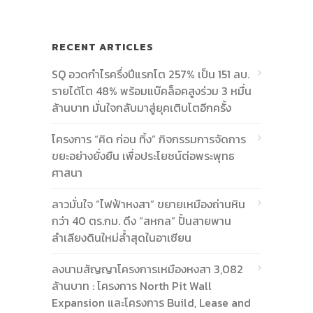
RECENT ARTICLES
SQ อวดกำไรครึ่งปีแรกโต 257% เป็น 151 ลบ.
รายได้โต 48% พร้อมแบ๊คล็อคสูงร่วม 3 หมื่น
ล้านบาท มั่นใจกลับมาสู่ยุคเติบโตอีกครั้ง
โครงการ “คิด ก่อน ทิ้ง” กิจกรรมการจัดการ
ขยะอย่างยั่งยืน เพื่อประโยชน์ต่อพระพุทธ
ศาสนา
ลาวมั่นใจ “ไฟฟ้าหงสา” ขยายเหมืองถ่านหิน
กว่า 40 ตร.กม. ดึง “สหกล” ปั้นสายพาน
ลำเลียงดินใหม่ล้ำสุดในอาเซียน
ลงนามสัญญาโครงการเหมืองหงสา 3,082
ล้านบาท : โครงการ North Pit Wall
Expansion และโครงการ Build, Lease and