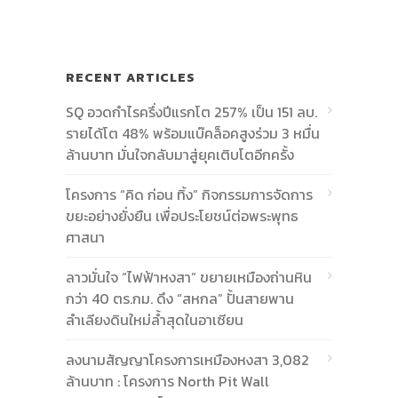
RECENT ARTICLES
SQ อวดกำไรครึ่งปีแรกโต 257% เป็น 151 ลบ.
รายได้โต 48% พร้อมแบ๊คล็อคสูงร่วม 3 หมื่น
ล้านบาท มั่นใจกลับมาสู่ยุคเติบโตอีกครั้ง
โครงการ “คิด ก่อน ทิ้ง” กิจกรรมการจัดการ
ขยะอย่างยั่งยืน เพื่อประโยชน์ต่อพระพุทธ
ศาสนา
ลาวมั่นใจ “ไฟฟ้าหงสา” ขยายเหมืองถ่านหิน
กว่า 40 ตร.กม. ดึง “สหกล” ปั้นสายพาน
ลำเลียงดินใหม่ล้ำสุดในอาเซียน
ลงนามสัญญาโครงการเหมืองหงสา 3,082
ล้านบาท : โครงการ North Pit Wall