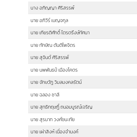
นาง อภิญญา ศิริสรรพ์
นาย อภิวีร์ เบญจกุล
นาย เกียรติศักดิ์ ไตรตรึงษ์ทัศนา
นาย ทักษิณ ตันติไพจิตร
นาย สุจินต์ ศิริสรรพ์
นาย นพพันธป์ เมืองโคตร
นาย จักษวัฎ วิมลมงคลรัตน์
นาย ฉลอง ชาลี
นาย สุทธิกฤษฏิ์ ถนอมบูรณ์เจริญ
นาย สุรนาท วงศ์ชนะภัย
นาย เผ่าสิงห์ เนื่องจำนงค์