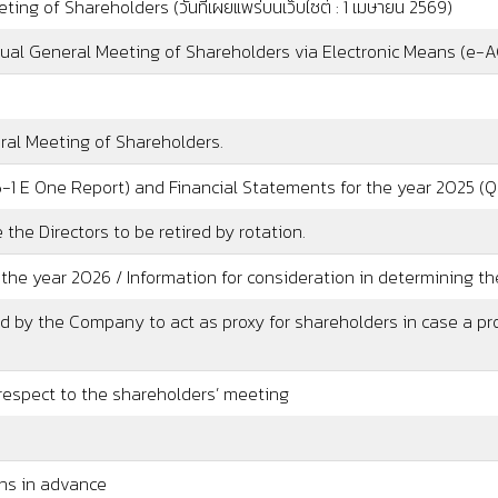
ng of Shareholders (วันที่เผยแพร่บนเว็บไซต์ : 1 เมษายน 2569)
ทรอนิกส์_หนังสือเชิญประชุม 2024 (Date published on the website :
nnual General Meeting of Shareholders via Electronic Means (e-
ทรอนิกส์_หนังสือเชิญประชุม 2024 (Date published on the website 
ral Meeting of Shareholders.
-1 E One Report) and Financial Statements for the year 2025 (
e the Directors to be retired by rotation.
 the year 2026 / Information for consideration in determining th
d by the Company to act as proxy for shareholders in case a pro
respect to the shareholders’ meeting
ns in advance