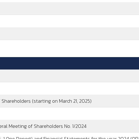
 Shareholders (starting on March 21, 2025)
eral Meeting of Shareholders No. 1/2024
6-1 One Report) and Financial Statements for the year 2024 (Q