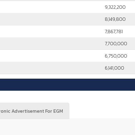
9,322,200
8,149,800
7,867,781
7,700,000
6,750,000
6,141,000
ronic Advertisement For EGM