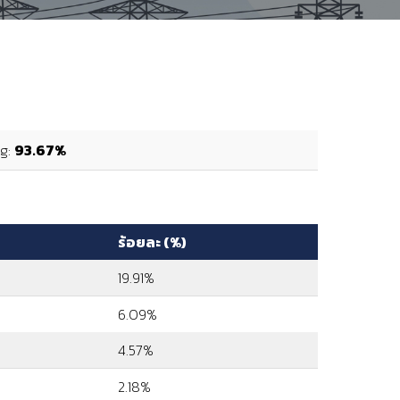
ng:
93.67%
ร้อยละ (%)
19.91%
6.09%
4.57%
2.18%